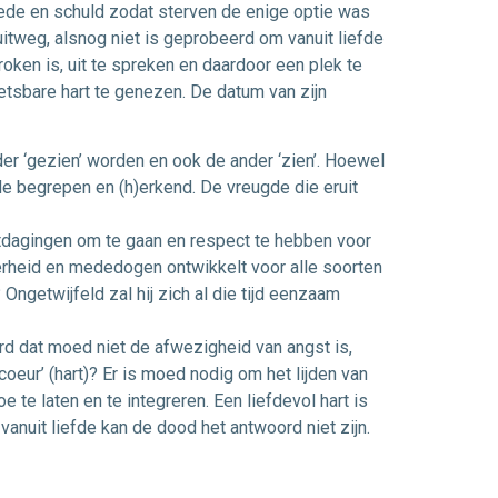
oede en schuld zodat sterven de enige optie was
itweg, alsnog niet is geprobeerd om vanuit liefde
ken is, uit te spreken en daardoor een plek te
wetsbare hart te genezen. De datum van zijn
er ‘gezien’ worden en ook de ander ‘zien’. Hoewel
efde begrepen en (h)erkend. De vreugde die eruit
itdagingen om te gaan en respect te hebben voor
derheid en mededogen ontwikkelt voor alle soorten
Ongetwijfeld zal hij zich al die tijd eenzaam
rd dat moed niet de afwezigheid van angst is,
oeur’ (hart)? Er is moed nodig om het lijden van
te laten en te integreren. Een liefdevol hart is
anuit liefde kan de dood het antwoord niet zijn.