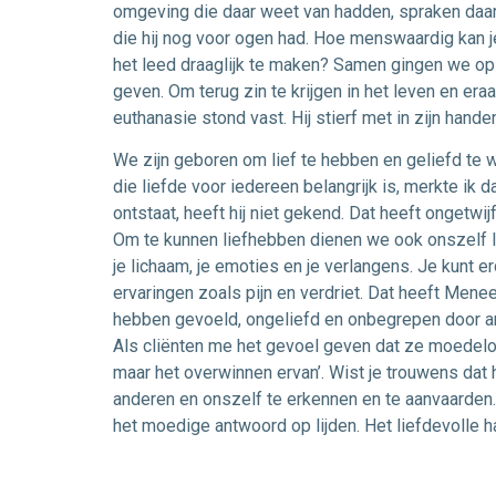
omgeving die daar weet van hadden, spraken daar 
die hij nog voor ogen had. Hoe menswaardig kan j
het leed draaglijk te maken? Samen gingen we op 
geven. Om terug zin te krijgen in het leven en er
euthanasie stond vast. Hij stierf met in zijn hand
We zijn geboren om lief te hebben en geliefd te 
die liefde voor iedereen belangrijk is, merkte ik d
ontstaat, heeft hij niet gekend. Dat heeft ongetwij
Om te kunnen liefhebben dienen we ook onszelf li
je lichaam, je emoties en je verlangens. Je kunt 
ervaringen zoals pijn en verdriet. Dat heeft Menee
hebben gevoeld, ongeliefd en onbegrepen door an
Als cliënten me het gevoel geven dat ze moedeloo
maar het overwinnen ervan’. Wist je trouwens dat 
anderen en onszelf te erkennen en te aanvaarden. 
het moedige antwoord op lijden. Het liefdevolle h