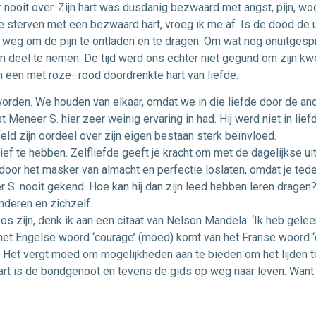
nooit over. Zijn hart was dusdanig bezwaard met angst, pijn, w
e sterven met een bezwaard hart, vroeg ik me af. Is de dood de u
weg om de pijn te ontladen en te dragen. Om wat nog onuitgespro
aan deel te nemen. De tijd werd ons echter niet gegund om zijn k
en een met roze- rood doordrenkte hart van liefde.
worden. We houden van elkaar, omdat we in die liefde door de and
at Meneer S. hier zeer weinig ervaring in had. Hij werd niet in li
feld zijn oordeel over zijn eigen bestaan sterk beïnvloed.
ef te hebben. Zelfliefde geeft je kracht om met de dagelijkse u
erdoor het masker van almacht en perfectie loslaten, omdat je te
r S. nooit gekend. Hoe kan hij dan zijn leed hebben leren dragen? 
deren en zichzelf.
s zijn, denk ik aan een citaat van Nelson Mandela: ‘Ik heb gelee
het Engelse woord ‘courage’ (moed) komt van het Franse woord ‘c
Het vergt moed om mogelijkheden aan te bieden om het lijden toe 
art is de bondgenoot en tevens de gids op weg naar leven. Want v