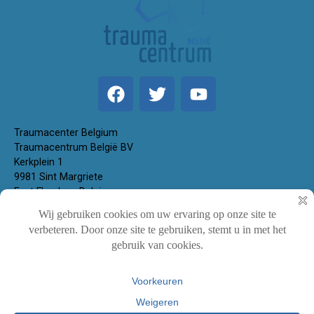
Traumacenter Belgium
Traumacentrum België BV
Kerkplein 1
9981 Sint Margriete
East Flanders, Belgium
Ondernemingsnummer 0783.518.488
+32 9 379 05 53
info@traumacenterbelgium.be
© 2024 Traumacenter Belgium België
|
Disclaimer
|
powered by